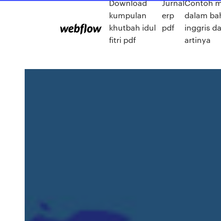
Download
Jurnal
Contoh m
kumpulan
erp
dalam ba
khutbah idul
pdf
inggris d
fitri pdf
artinya