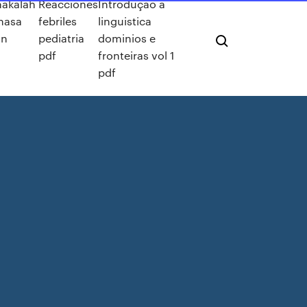
akalah
Reacciones
Introdução a
hasa
febriles
linguistica
an
pediatria
dominios e
pdf
fronteiras vol 1
pdf